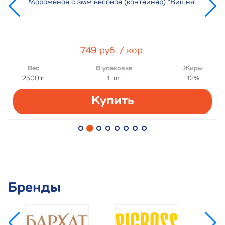
Мороженое с змж весовое (контейнер) "Вишня"
749 руб. / кор.
Вес
В упаковке
Жиры
2500 г.
1 шт.
12%
Купить
Бренды