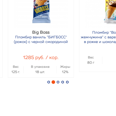
Big Boss
Пломбир "Волшебная
ломбир ваниль "БИГБОСС"
жемчужина" с вареной сгущ
ожок) с черной смородиной
в рожке и шоколадной глаз
1285 руб. / кор.
Вес
Жиры
80 г
12%
с
В упаковке
Жиры
г.
18 шт.
12%