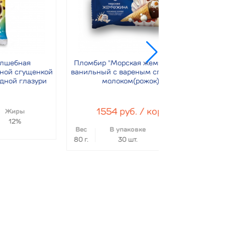
Ну
Пломбир "Морская жемчужина"
енкой
ванильный с вареным сгущеным
Мороженое пл
ури
молоком(рожок)
наполнителем
в ваф. саха
глазурь
1554 руб. / кор.
770 р
Вес
В упаковке
Жиры
Вес
В у
80 г.
30 шт.
12%
80 г.
2