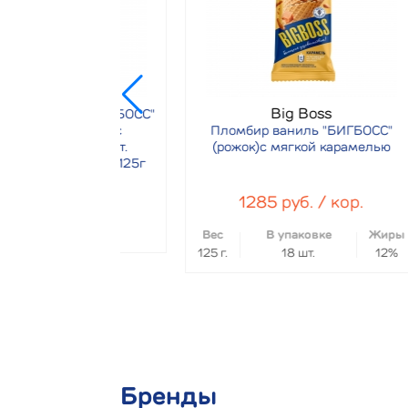
Big Boss
ый "БИГБОСС"
исташки с
Пломбир ваниль "БИГБОСС"
П
наполнит.
(рожок)с мягкой карамелью
(р
ак.18 шт/125г
 / кор.
1285 руб. / кор.
Вес
В упаковке
Жиры
Ве
125 г.
18 шт.
12%
125 
Бренды