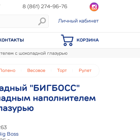
7
8 (861) 274-96-76
Личный кабинет
КОНТАКТЫ
КОРЗИНА
телем с шоколадной глазурью
Полено
Весовое
Торт
Рулет
адный "БИГБОСС"
оладным наполнителем
лазурью
263
Big Boss