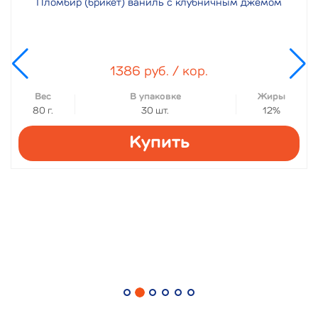
Пломбир (брикет) ваниль с клубничным джемом
1386 руб. / кор.
Вес
В упаковке
Жиры
80 г.
30 шт.
12%
Купить