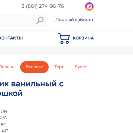
7
8 (861) 274-96-76
Личный кабинет
КОНТАКТЫ
КОРЗИНА
Полено
Весовое
Торт
Рулет
ик ванильный с
ошкой
309
12%
 кг
2 шт