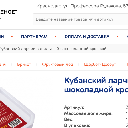
г. Краснодар, ул. Профессора Рудакова, 6
ЕНОЕ”
.
ИИ
ПАРТНЕРАМ
ОПЛАТА И ДОСТАВКА
Кубанский ларчик ванильный с шоколадной крошкой
вич
Брикет
Фруктовый лед
Щербет/Десерт
Кубанский ларч
шоколадной кр
Артикул:
Массовая доля жира:
Вес:
1
В упаковке: