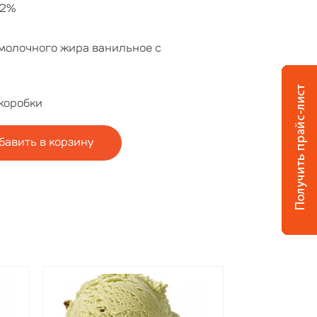
12%
молочного жира ванильное с
 коробки