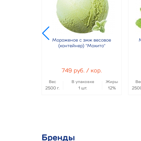
мж весовое
Мороженое с змж весовое
 "Манго"
(контейнер) "Мохито"
/ кор.
749 руб. / кор.
овке
Жиры
Вес
В упаковке
Жиры
Ве
.
12%
2500 г.
1 шт.
12%
2500
Бренды