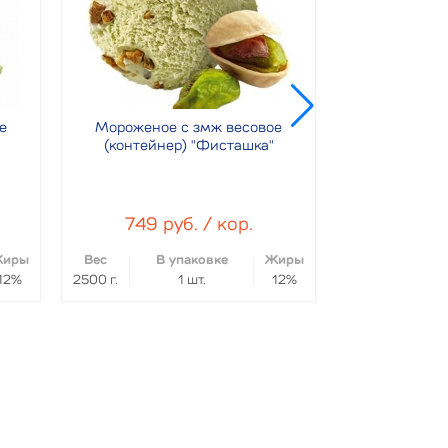
е
Мороженое с змж весовое
Мороженое
(контейнер) "Фисташка"
(контейнер) 
749 руб. / кор.
749 р
иры
Вес
В упаковке
Жиры
Вес
В 
12%
2500 г.
1 шт.
12%
2500 г.