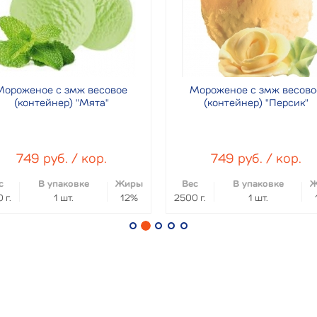
Мороженое с змж весовое
Мороженое с змж весово
(контейнер) "Мята"
(контейнер) "Персик"
749 руб. / кор.
749 руб. / кор.
с
В упаковке
Жиры
Вес
В упаковке
Ж
 г.
1 шт.
12%
2500 г.
1 шт.